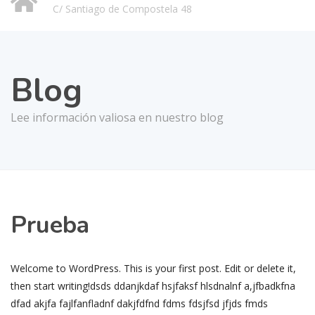
C/ Santiago de Compostela 48
Blog
Lee información valiosa en nuestro blog
Prueba
Welcome to WordPress. This is your first post. Edit or delete it,
then start writing!dsds ddanjkdaf hsjfaksf hlsdnalnf a,jfbadkfna
dfad akjfa fajlfanfladnf dakjfdfnd fdms fdsjfsd jfjds fmds