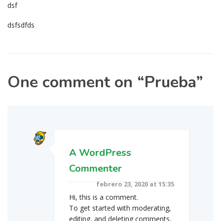
dsf
dsfsdfds
One comment on “
Prueba
”
A WordPress
Commenter
febrero 23, 2020 at 15:35
Hi, this is a comment.
To get started with moderating,
editing, and deleting comments,