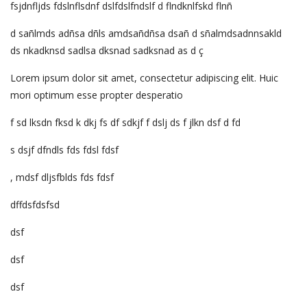
fsjdnfljds fdslnflsdnf dslfdslfndslf d flndknlfskd flnñ
d sañlmds adñsa dñls amdsañdñsa dsañ d sñalmdsadnnsakld
ds nkadknsd sadlsa dksnad sadksnad as d ç
Lorem ipsum dolor sit amet, consectetur adipiscing elit. Huic
mori optimum esse propter desperatio
f sd lksdn fksd k dkj fs df sdkjf f dslj ds f jlkn dsf d fd
s dsjf dfndls fds fdsl fdsf
, mdsf dljsfblds fds fdsf
dffdsfdsfsd
dsf
dsf
dsf