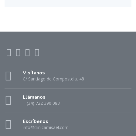
Visítanos
C/ Santiago de Compostela, 48
Llámanos
+ (34) 722 390 083
Escríbenos
info@clinicamisael.com