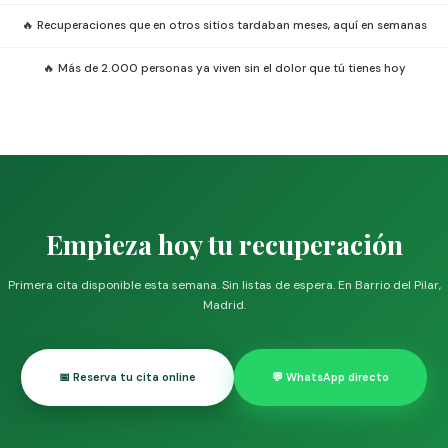
🔥 Recuperaciones que en otros sitios tardaban meses, aquí en semanas
🔥 Más de 2.000 personas ya viven sin el dolor que tú tienes hoy
Empieza hoy tu recuperación
Primera cita disponible esta semana. Sin listas de espera. En Barrio del Pilar,
Madrid.
📅 Reserva tu cita online
💬 WhatsApp directo