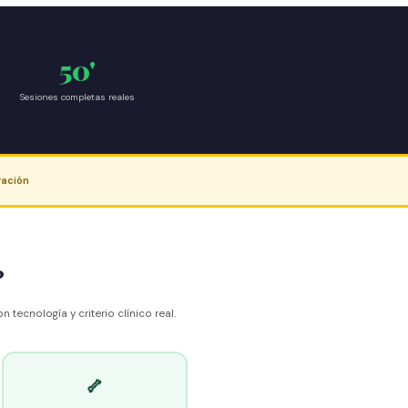
50'
Sesiones completas reales
ración
?
ecnología y criterio clínico real.
🦴