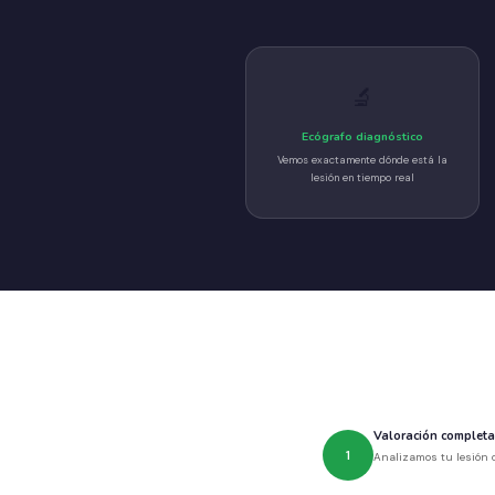
🔬
Ecógrafo diagnóstico
Vemos exactamente dónde está la
lesión en tiempo real
Valoración completa 
1
Analizamos tu lesión c