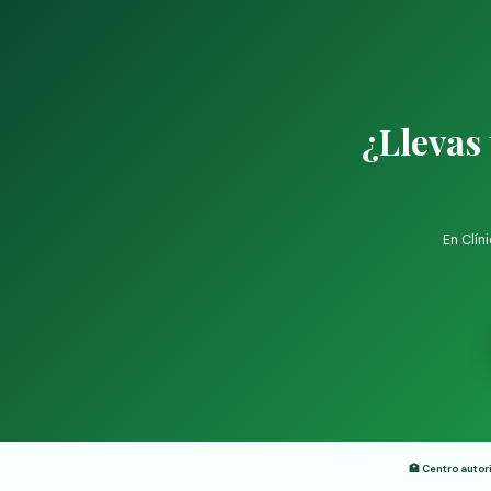
¿Llevas
En Clín
🏥 Centro auto