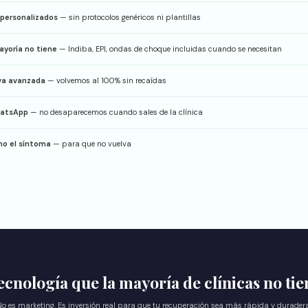
personalizados
— sin protocolos genéricos ni plantillas
ayoría no tiene
— Indiba, EPI, ondas de choque incluidas cuando se necesitan
iva avanzada
— volvemos al 100% sin recaídas
hatsApp
— no desaparecemos cuando sales de la clínica
no el síntoma
— para que no vuelva
ecnología que la mayoría de clínicas no tie
No es marketing. Es inversión real para que tu recuperación sea más rápida y duradera