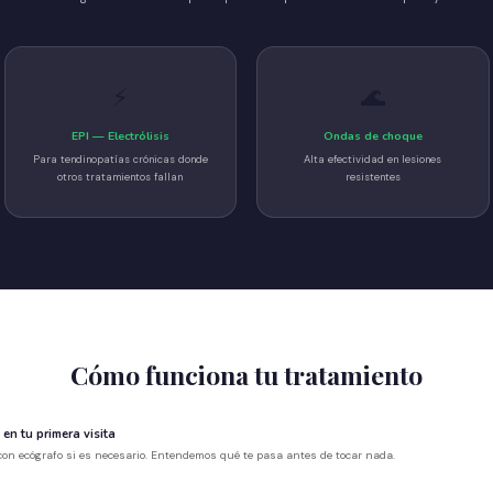
⚡
🌊
EPI — Electrólisis
Ondas de choque
Para tendinopatías crónicas donde
Alta efectividad en lesiones
otros tratamientos fallan
resistentes
Cómo funciona tu tratamiento
en tu primera visita
on ecógrafo si es necesario. Entendemos qué te pasa antes de tocar nada.