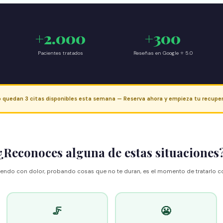
+2.000
+300
Pacientes tratados
Reseñas en Google ⭐ 5.0
o quedan 3 citas disponibles esta semana — Reserva ahora y empieza tu recupe
¿Reconoces alguna de estas situaciones
endo con dolor, probando cosas que no te duran, es el momento de tratarlo con t
🦵
😬