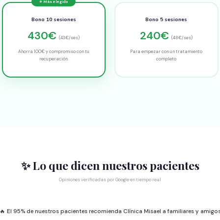
⭐ Más elegido
Bono 10 sesiones
Bono 5 sesiones
430€
240€
(43€/ses)
(48€/ses)
Ahorra 100€ y compromiso con tu
Para empezar con un tratamiento
recuperación
completo
✨ Lo que dicen nuestros pacientes
Opiniones verificadas por Google en tiempo real
🔥 El 95% de nuestros pacientes recomienda Clínica Misael a familiares y amigo