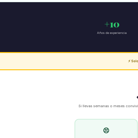
+10
Años de experiencia
⚡ Sol
Si llevas semanas o meses convivi
😣