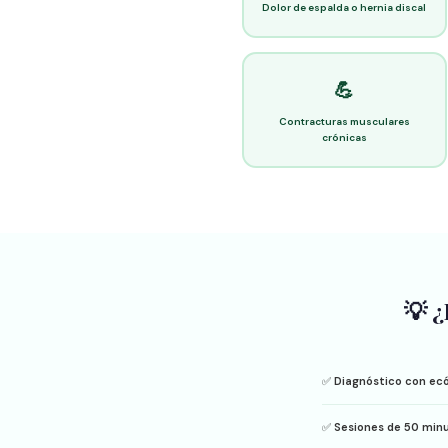
Dolor de espalda o hernia discal
💪
Contracturas musculares
crónicas
💡 ¿
✅
Diagnóstico con ec
✅
Sesiones de 50 minu