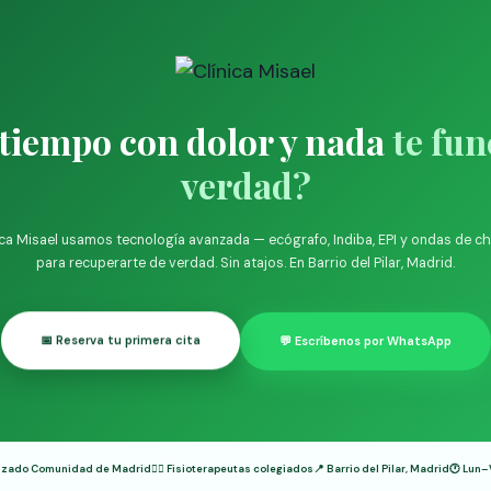
 tiempo con dolor y nada
te fun
verdad?
ica Misael usamos tecnología avanzada — ecógrafo, Indiba, EPI y ondas de 
para recuperarte de verdad. Sin atajos. En Barrio del Pilar, Madrid.
📅 Reserva tu primera cita
💬 Escríbenos por WhatsApp
rizado Comunidad de Madrid
👨‍⚕️ Fisioterapeutas colegiados
📍 Barrio del Pilar, Madrid
🕐 Lun–