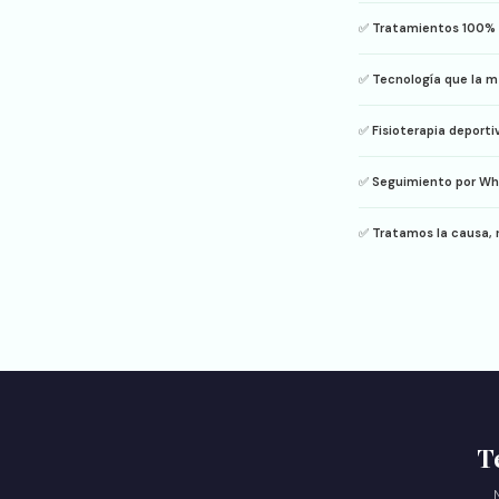
✅
Tratamientos 100% 
✅
Tecnología que la m
✅
Fisioterapia deport
✅
Seguimiento por W
✅
Tratamos la causa, 
T